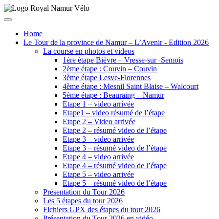
Home
Le Tour de la province de Namur – L’Avenir - Edition 2026
La course en photos et videos
1ère étape Bièvre – Vresse-sur -Semois
2ème étape : Couvin – Couvin
3ème étape Lesve-Florennes
4ème étape : Mesnil Saint Blaise – Walcourt
5ème étape : Beauraing – Namur
Etape 1 – video arrivée
Etape1 – video résumé de l’étape
Etape 2 – Video arrivée
Etape 2 – résumé video de l’étape
Etape 3 – video arrivée
Etape 3 – résumé video de l’étape
Etape 4 – video arrivée
Etape 4 – résumé video de l’étape
Etape 5 – video arrivée
Etape 5 – résumé video de l’étape
Présentation du Tour 2026
Les 5 étapes du tour 2026
Fichiers GPX des étapes du tour 2026
Présentation du Tour 2026 en vidéo